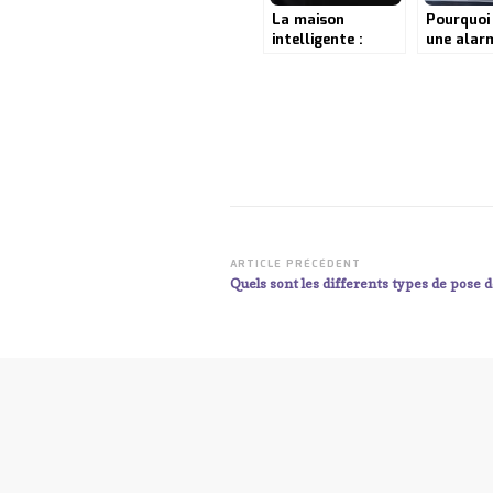
La maison
Pourquoi
intelligente :
une alar
comment les
fil pour 
équipements
votre dom
professionnels
aident-ils à la
sécurité ?
Navigation
ARTICLE PRÉCÉDENT
Quels sont les differents types de pose 
d’article