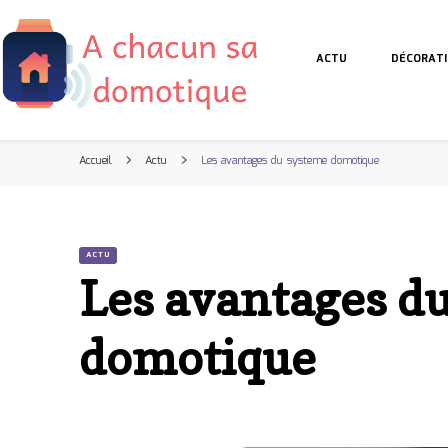
A chacun sa domotique
ACTU
DÉCORATI
A chacun sa domotique
Blog maison connectee
Accueil
Actu
Les avantages du systeme domotique
ACTU
Les avantages d
domotique