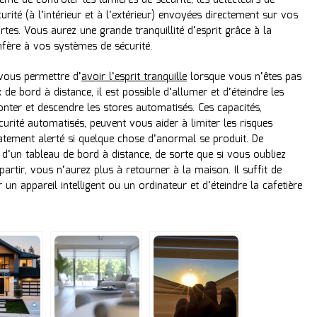
e de contrôler les lumières de sécurité, les détecteurs de
ité (à l’intérieur et à l’extérieur) envoyées directement sur vos
ortes. Vous aurez une grande tranquillité d’esprit grâce à la
fère à vos systèmes de sécurité.
 vous permettre d’
avoir l’esprit tranquille
lorsque vous n’êtes pas
de bord à distance, il est possible d’allumer et d’éteindre les
onter et descendre les stores automatisés. Ces capacités,
urité automatisés, peuvent vous aider à limiter les risques
atement alerté si quelque chose d’anormal se produit. De
’un tableau de bord à distance, de sorte que si vous oubliez
partir, vous n’aurez plus à retourner à la maison. Il suffit de
 un appareil intelligent ou un ordinateur et d’éteindre la cafetière