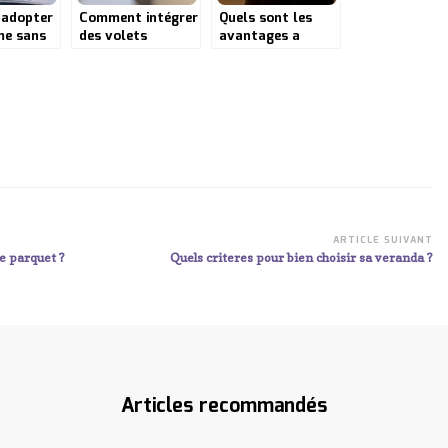
 adopter
Comment intégrer
Quels sont les
me sans
des volets
avantages a
sécuriser
roulants dans une
utiliser des volets
icile ?
maison
roulants ?
intelligente pour
plus de confort
ARTICLE SUIVANT
de parquet ?
Quels criteres pour bien choisir sa veranda ?
Articles recommandés