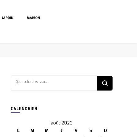
JARDIN
MAISON
Vous
recherchiez
quelque
chose ?
CALENDRIER
août 2026
L
M
M
J
V
S
D