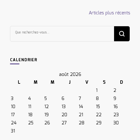
Navigation
Articles plus récents
des
articles
Vous
recherchiez
quelque
chose ?
CALENDRIER
août 2026
L
M
M
J
V
S
D
1
2
3
4
5
6
7
8
9
10
11
12
13
14
15
16
17
18
19
20
21
22
23
24
25
26
27
28
29
30
31