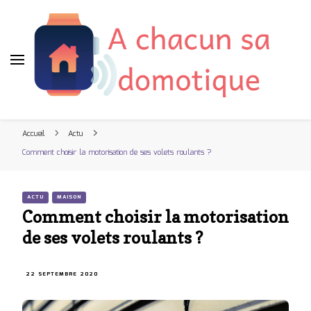
A chacun sa domotique
Blog maison connectee
Accueil
Actu
Comment choisir la motorisation de ses volets roulants ?
ACTU
MAISON
Comment choisir la motorisation
de ses volets roulants ?
22 SEPTEMBRE 2020