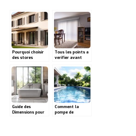
Pourquoi choisir
Tous les points a
des stores
verifier avant
intérieurs ?
d’installer les
Découvrez Walter
stores de vos
Stores & Volets à
ouvertures
Kilstett pour une
solution sur
mesure
Guide des
Comment la
Dimensions pour
pompe de
votre Salle de
filtration Astral
Bain : La Taille
Discovery : un
Idéale et les
atout pour votre
Dimensions
piscine s’intègre