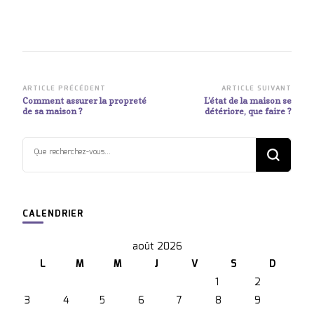
Standard des
dans un système
Équipements pour
de filtration
Petits Espaces
moderne
Navigation
ARTICLE PRÉCÉDENT
ARTICLE SUIVANT
Comment assurer la propreté
L’état de la maison se
d’article
de sa maison ?
détériore, que faire ?
Vous
recherchiez
quelque
chose ?
CALENDRIER
août 2026
L
M
M
J
V
S
D
1
2
3
4
5
6
7
8
9