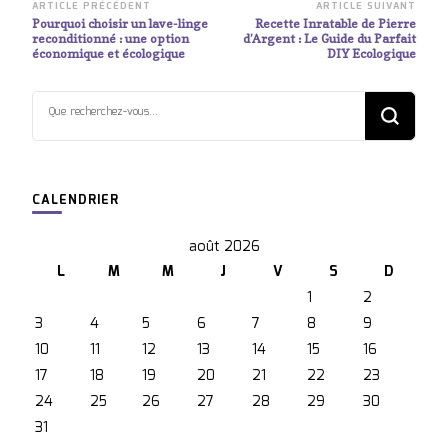
Navigation
ARTICLE PRÉCÉDENT
ARTICLE SUIVANT
Pourquoi choisir un lave-linge
Recette Inratable de Pierre
d’article
reconditionné : une option
d’Argent : Le Guide du Parfait
économique et écologique
DIY Ecologique
Vous
recherchiez
quelque
chose ?
CALENDRIER
août 2026
L
M
M
J
V
S
D
1
2
3
4
5
6
7
8
9
10
11
12
13
14
15
16
17
18
19
20
21
22
23
24
25
26
27
28
29
30
31