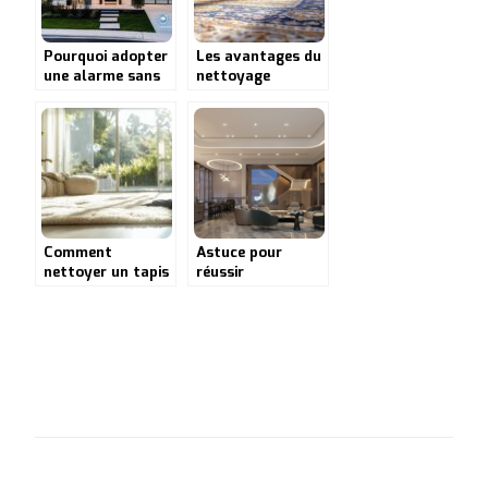
Pourquoi adopter
Les avantages du
une alarme sans
nettoyage
fil pour sécuriser
professionnel
votre domicile ?
pour vos tapis et
tapisseries
Comment
Astuce pour
nettoyer un tapis
réussir
en matière
l’aménagement
synthétique : le
intérieur de votre
guide détaillé
maison avec des
pour chaque type
solutions
de tache
personnalisées